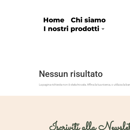
Home
Chi siamo
I nostri prodotti
Nessun risultato
La pagina richiesta non è stata trovata. Affina la tua ricerca, o utilizza la b
Iscriviti alla Newslet