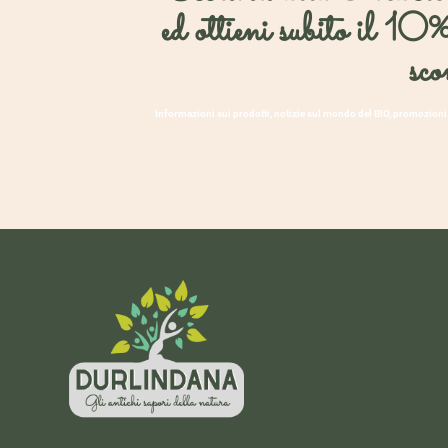
ed ottieni subito il 10%
sco
Informazioni sui prodotti, notizie sul mondo del BIO, promozioni