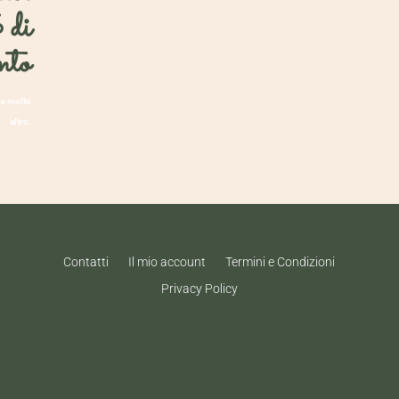
 di
nto
 e molto
altro.
Contatti
Il mio account
Termini e Condizioni
Privacy Policy