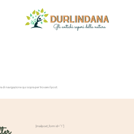
arra di navigazione qui sopra per trovare il post.
ter
[mailpoet_form id="1"]