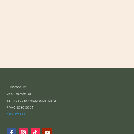
Durlindana Srls
Via S. Tammaro 50 ,
S.p. 110 82030 Melizzano, Campania.
P.IVA 01803030624
0824 275872