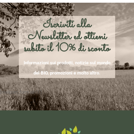
Iscriviti alla
Newsletter ed ottieni
subito il 10% di sconto
Informazioni sui prodotti, notizie sul mondo
del BIO, promozioni e molto altro.
[mailpoet_form id="1"]