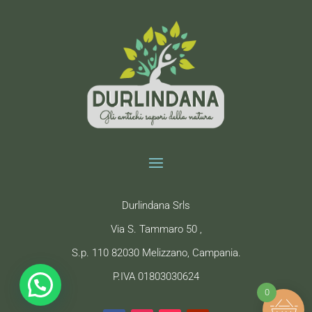
Durlindana Srls
Via S. Tammaro 50 ,
S.p. 110 82030 Melizzano, Campania.
P.IVA 01803030624
bisogno di aiuto?
0