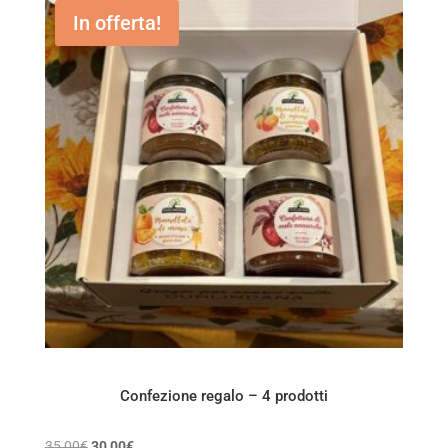
In offerta!
Confezione regalo – 4 prodotti
Il
Il
35,00
€
30,00
€