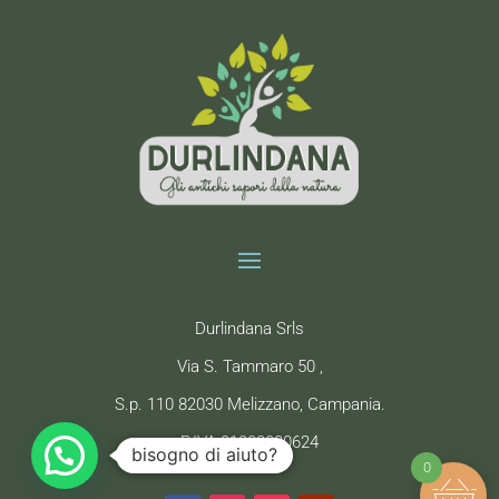
Durlindana Srls
Via S. Tammaro 50 ,
S.p. 110 82030 Melizzano, Campania.
P.IVA 01803030624
bisogno di aiuto?
0