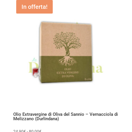
In offerta!
Olio Extravergine di Oliva del Sannio – Vernacciola di
Melizzano (Durlindana)
Fascia
24,90
€
-
80,00
€