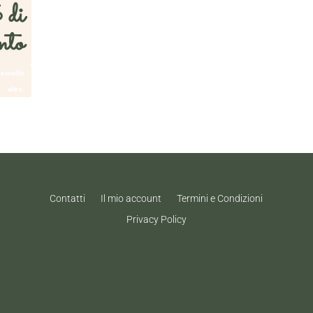
 di
nto
 e molto
altro.
Contatti
Il mio account
Termini e Condizioni
Privacy Policy