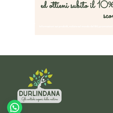
ed ottieni subito il 10%
sco
Informazioni sui prodotti, notizie sul mondo del BIO, promozioni