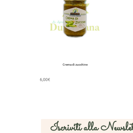
Crema di zucchine
6,00
€
Iscriviti alla Newslet