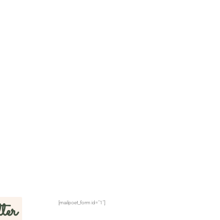
ter
[mailpoet_form id="1"]