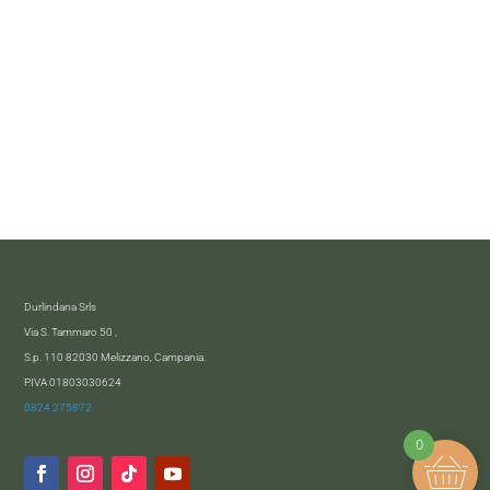
Durlindana Srls
Via S. Tammaro 50 ,
S.p. 110 82030 Melizzano, Campania.
P.IVA 01803030624
0824 275872
0