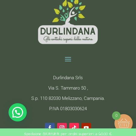
Durlindana Srls
Via S. Tammaro 50 ,
S.p. 110 82030 Melizzano, Campania.
P.IVA 01803030624
bisogno di aiuto?
0
Spedizione GRATUITA per ordini superiori a 60,00 €