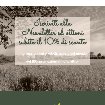
Iscriviti alla
Newsletter ed ottieni
subito il 10% di sconto
Informazioni sui prodotti, notizie sul mondo
del BIO, promozioni e molto altro.
[mailpoet_form id="1"]