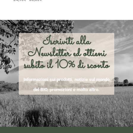
di
prezzo:
da
24,90€
a
Iscriviti alla
80,00€
Newsletter ed ottieni
subito il 10% di sconto
Informazioni sui prodotti, notizie sul mondo
del BIO, promozioni e molto altro.
[mailpoet_form id="1"]