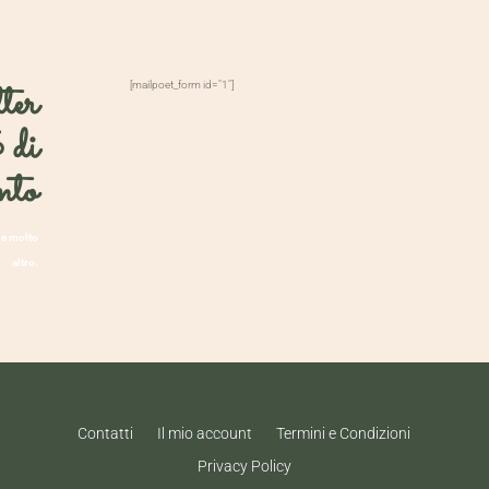
ter
[mailpoet_form id="1"]
 di
nto
 e molto
altro.
Contatti
Il mio account
Termini e Condizioni
Privacy Policy