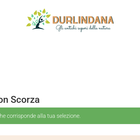
on Scorza
e corrisponde alla tua selezione.