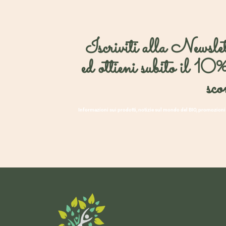
Iscriviti alla Newslet
ed ottieni subito il 10%
sco
Informazioni sui prodotti, notizie sul mondo del BIO, promozioni