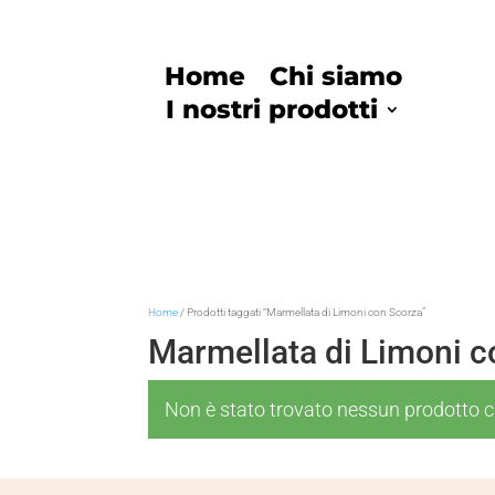
Home
Chi siamo
I nostri prodotti
Home
/ Prodotti taggati “Marmellata di Limoni con Scorza”
Marmellata di Limoni c
Non è stato trovato nessun prodotto ch