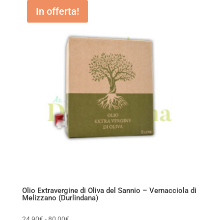
In offerta!
Olio Extravergine di Oliva del Sannio – Vernacciola di
Melizzano (Durlindana)
Fascia
24,90
€
-
80,00
€