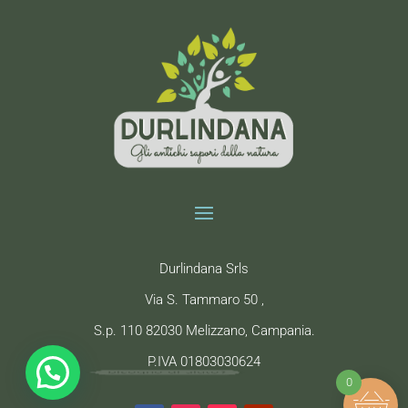
Durlindana Srls
Via S. Tammaro 50 ,
S.p. 110 82030 Melizzano, Campania.
P.IVA 01803030624
bisogno di aiuto?
0