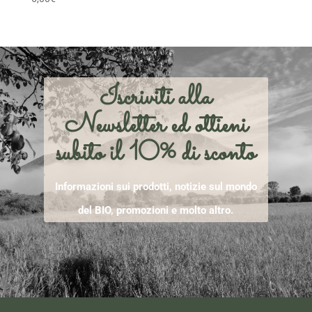
Iscriviti alla
Newsletter ed ottieni
subito il 10% di sconto
Informazioni sui prodotti, notizie sul mondo
del BIO, promozioni e molto altro.
[mailpoet_form id="1"]