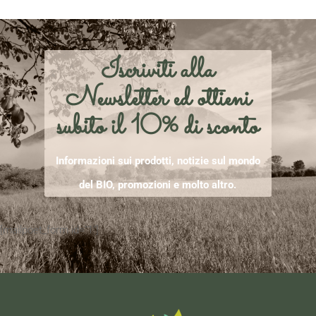
Iscriviti alla
Newsletter ed ottieni
subito il 10% di sconto
Informazioni sui prodotti, notizie sul mondo
del BIO, promozioni e molto altro.
[mailpoet_form id="1"]