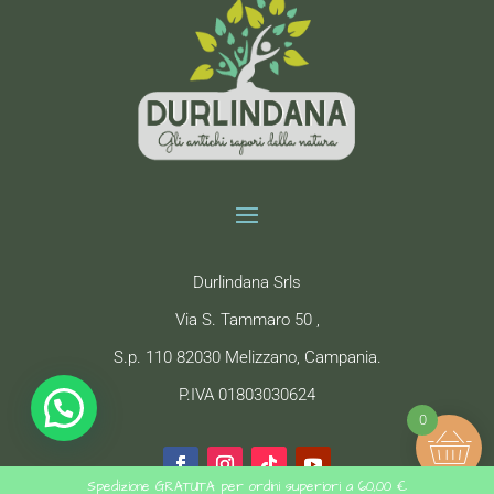
Durlindana Srls
Via S. Tammaro 50 ,
S.p. 110 82030 Melizzano, Campania.
P.IVA 01803030624
bisogno di aiuto?
0
Spedizione GRATUITA per ordini superiori a 60,00 €