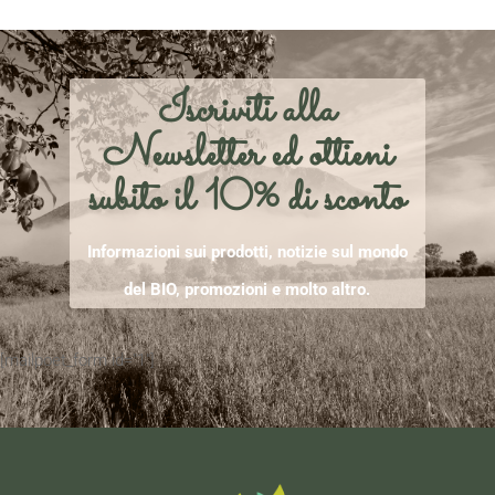
Iscriviti alla
Newsletter ed ottieni
subito il 10% di sconto
Informazioni sui prodotti, notizie sul mondo
del BIO, promozioni e molto altro.
[mailpoet_form id="1"]