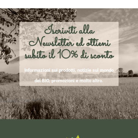
Iscriviti alla
Newsletter ed ottieni
subito il 10% di sconto
Informazioni sui prodotti, notizie sul mondo
del BIO, promozioni e molto altro.
[mailpoet_form id="1"]