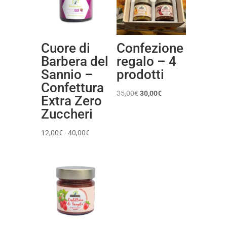
Cuore di
Confezione
Barbera del
regalo – 4
Sannio –
prodotti
Confettura
Il
Il
35,00
€
30,00
€
Extra Zero
prezzo
prezzo
Zuccheri
originale
attuale
era:
è:
Fascia
12,00
€
-
40,00
€
35,00€.
30,00€.
di
prezzo:
da
12,00€
a
40,00€