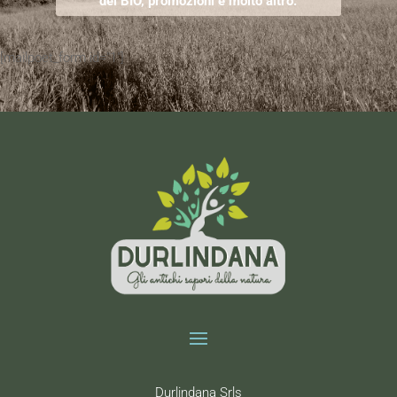
del BIO, promozioni e molto altro.
[mailpoet_form id="1"]
Durlindana Srls