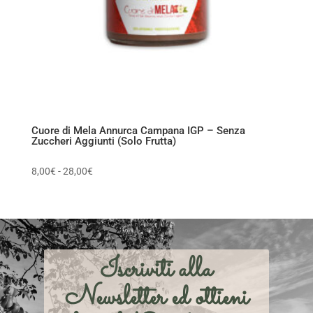
Cuore di Mela Annurca Campana IGP – Senza
Zuccheri Aggiunti (Solo Frutta)
Fascia
8,00
€
-
28,00
€
di
prezzo:
da
8,00€
a
Iscriviti alla
28,00€
Newsletter ed ottieni