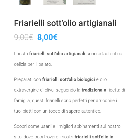
Friarielli sott’olio artigianali
Il
Il
9,00
€
8,00
€
prezzo
prezzo
I nostri
friarielli sott’olio artigianali
sono un’autentica
originale
attuale
delizia per il palato.
era:
è:
9,00€.
8,00€.
Preparati con
friarielli sott’olio biologici
e olio
extravergine di oliva, seguendo la
tradizionale
ricetta di
famiglia, questi friarielli sono perfetti per arricchire i
tuoi piatti con un tocco di sapore autentico.
Scopri come usarli e i migliori abbinamenti sul nostro
sito, dove puoi trovare i nostri
friarielli sott’olio in