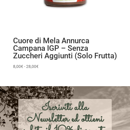
Cuore di Mela Annurca
Campana IGP – Senza
Zuccheri Aggiunti (Solo Frutta)
Fascia
8,00
€
-
28,00
€
di
prezzo:
da
8,00€
a
Iscriviti alla
28,00€
Newsletter ed ottieni