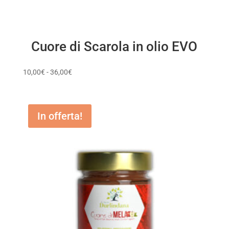
Cuore di Scarola in olio EVO
Fascia
10,00
€
-
36,00
€
di
prezzo:
da
In offerta!
10,00€
a
36,00€